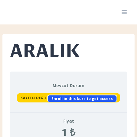
Skip
to
content
ARALIK
Mevcut Durum
KAYITLI DEĞIL
Enroll in this kurs to get access
Fiyat
1 ₺