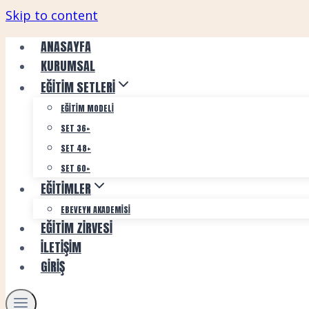
Skip to content
ANASAYFA
KURUMSAL
EĞITIM SETLERI
EĞITIM MODELI
SET 36+
SET 48+
SET 60+
EĞITIMLER
EBEVEYN AKADEMISI
EĞITIM ZIRVESI
İLETIŞIM
GIRIŞ