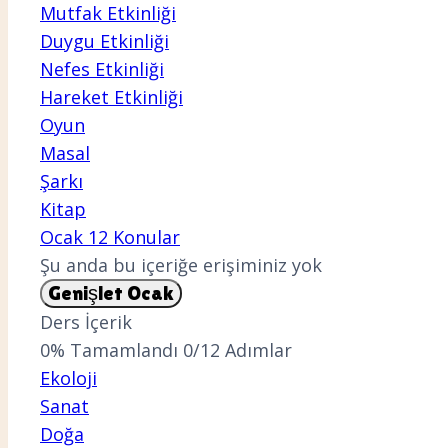
Mutfak Etkinliği
Duygu Etkinliği
Nefes Etkinliği
Hareket Etkinliği
Oyun
Masal
Şarkı
Kitap
Ocak
12 Konular
Şu anda bu içeriğe erişiminiz yok
Genişlet
Ocak
Ders İçerik
0% Tamamlandı
0/12 Adımlar
Ekoloji
Sanat
Doğa