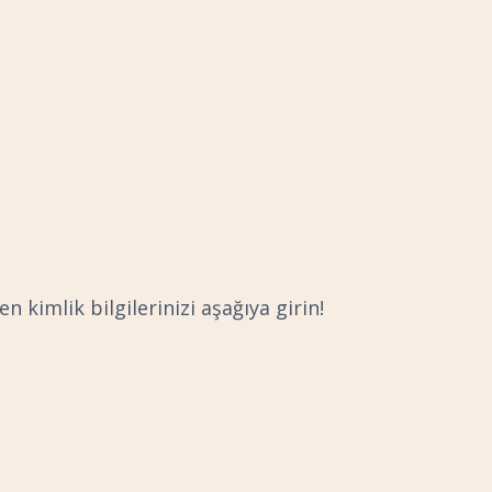
 kimlik bilgilerinizi aşağıya girin!