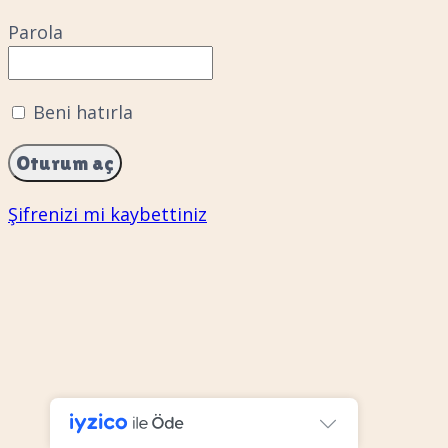
Parola
Beni hatırla
Şifrenizi mi kaybettiniz