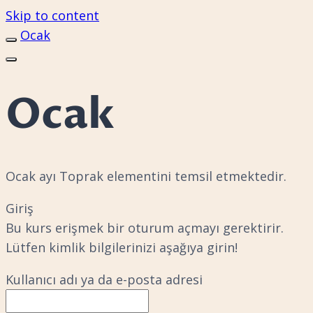
Skip to content
Ocak
Ocak
Ocak ayı Toprak elementini temsil etmektedir.
Giriş
Bu kurs erişmek bir oturum açmayı gerektirir.
Lütfen kimlik bilgilerinizi aşağıya girin!
Kullanıcı adı ya da e-posta adresi